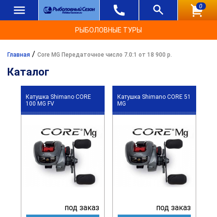
0
РЫБОЛОВНЫЕ ТУРЫ
/
Главная
Core MG Передаточное число 7.0:1 от 18 900 р.
Каталог
Катушка Shimano CORE
Катушка Shimano CORE 51
100 MG FV
MG
под заказ
под заказ