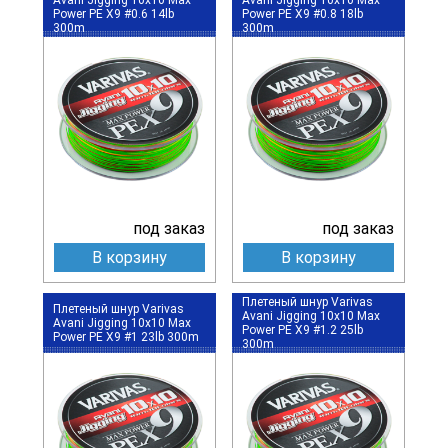
Power PE X9 #0.6 14lb
Power PE X9 #0.8 18lb
300m
300m
под заказ
под заказ
В корзину
В корзину
Плетеный шнур Varivas
Плетеный шнур Varivas
Avani Jigging 10x10 Max
Avani Jigging 10x10 Max
Power PE X9 #1.2 25lb
Power PE X9 #1 23lb 300m
300m