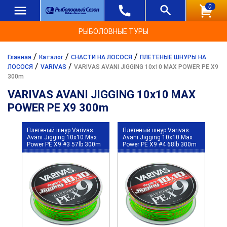
0
РЫБОЛОВНЫЕ ТУРЫ
/
/
/
Главная
Каталог
СНАСТИ НА ЛОСОСЯ
ПЛЕТЕНЫЕ ШНУРЫ НА
/
/
ЛОСОСЯ
VARIVAS
VARIVAS AVANI JIGGING 10x10 MAX POWER PE X9
300m
VARIVAS AVANI JIGGING 10x10 MAX
POWER PE X9 300m
Плетеный шнур Varivas
Плетеный шнур Varivas
Avani Jigging 10x10 Max
Avani Jigging 10x10 Max
Power PE X9 #3 57lb 300m
Power PE X9 #4 68lb 300m