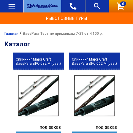
0
РЫБОЛОВНЫЕ ТУРЫ
/
Главная
BassPara Тест по приманкам 7-21 от 4 100 р.
Каталог
Спиннинг Major Craft
Спиннинг Major Craft
BassPara BPC-632 M (cast)
BassPara BPC-662 M (cast)
под заказ
под заказ