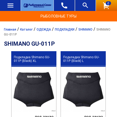
0
РЫБОЛОВНЫЕ ТУРЫ
/
/
/
/
/
Главная
Каталог
ОДЕЖДА
ПОДКЛАДКИ
SHIMANO
SHIMANO
GU-011P
SHIMANO GU-011P
Подкладка Shimano GU-
Подкладка Shimano GU-
011P (Black) XL
011P (Black) L
под заказ
под заказ