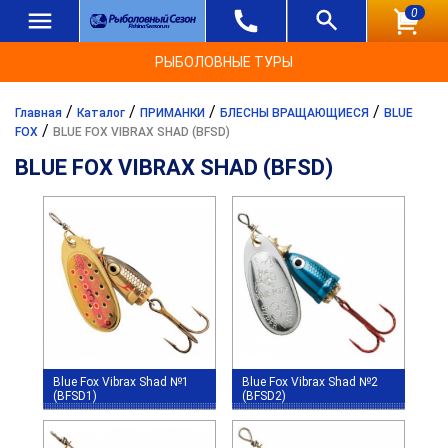
0
РЫБОЛОВНЫЕ ТУРЫ
/
/
/
/
Главная
Каталог
ПРИМАНКИ
БЛЕСНЫ ВРАЩАЮЩИЕСЯ
BLUE
/
FOX
BLUE FOX VIBRAX SHAD (BFSD)
BLUE FOX VIBRAX SHAD (BFSD)
Blue Fox Vibrax Shad №1
Blue Fox Vibrax Shad №2
(BFSD1)
(BFSD2)