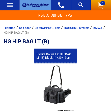
0
РЫБОЛОВНЫЕ ТУРЫ
/
/
/
/
/
Главная
Каталог
СУМКИ/РЮКЗАКИ
ПОЯСНЫЕ СУМКИ
DAIWA
HG HIP BAG LT (B)
HG HIP BAG LT (B)
Сумка Daiwa HG HIP BAG
LT (B) Black 11x30x19см
под заказ