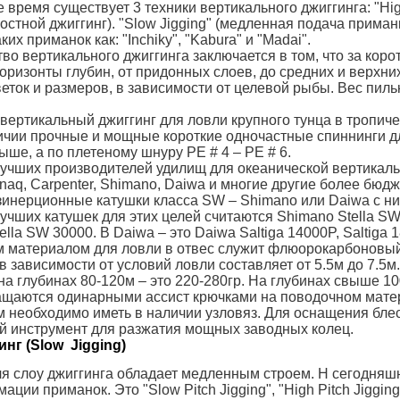
время существует 3 техники вертикального джиггинга: "High 
остной джиггинг). "Slow Jigging" (медленная подача приман
их приманок как: "Inchiky", "Kabura" и "Madai".
о вертикального джиггинга заключается в том, что за коро
оризонты глубин, от придонных слоев, до средних и верхн
еток и размеров, в зависимости от целевой рыбы. Вес пиль
вертикальный джиггинг для ловли крупного тунца в тропич
ичии прочные и мощные короткие одночастные спиннинги д
выше, а по плетеному шнуру РЕ # 4 – PE # 6.
учших производителей удилищ для океанической вертикаль
Zenaq, Carpenter, Shimano, Daiwa и многие другие более бю
нерционные катушки класса SW – Shimano или Daiwa с низки
учших катушек для этих целей считаются Shimano Stella SW
lla SW 30000. В Daiwa – это Daiwa Saltiga 14000P, Saltiga 
материалом для ловли в отвес служит флюорокарбоновый 
в зависимости от условий ловли составляет от 5.5м до 7.5
на глубинах 80-120м – это 220-280гр. На глубинах свыше 1
ащаются одинарными ассист крючками на поводочном матер
 необходимо иметь в наличии узловяз. Для оснащения блес
й инструмент для разжатия мощных заводных колец.
нг (
Slow
Jigging
)
я слоу джиггинга обладает медленным строем. Н сегодняшн
ации приманок. Это "Slow Pitch Jigging", "High Pitch Jigging"