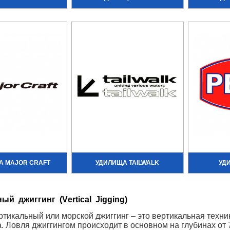
А MAJOR CRAFT
УДИЛИЩА TAILWALK
УД
ный джиггинг (V
ertical
J
igging
)
ртикальный или морской джиггинг – это вертикальная техник
а. Ловля джиггингом происходит в основном на глубинах от 