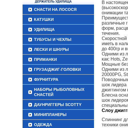
ДЕРЖАТЕЛЬ УДИЛИЩА
В настоящее 
(высокоскор
СНАСТИ НА ЛОСОСЯ
онимации так
Преимуществ
КАТУШКИ
различные г
форм, расцв
УДИЛИЩА
течения.
Скоростной 
ТУБУСЫ И ЧЕХЛЫ
иметь в нал
до 400гр и 
ЛЕСКИ И ШНУРЫ
Одними из л
как: Hots, 
ПРИМАНКИ
Мощные бези
Одними из л
ГРУЗА/ДЖИГ-ГОЛОВКИ
20000PG, Ste
ФУРНИТУРА
Поводочным 
шок лидера 
НАБОРЫ РЫБОЛОВНЫХ
джиггингом 
СНАСТЕЙ
Блесна осн
шок лидером
ДАУНРИГГЕРЫ SCOTTY
специальны
Слоу джигги
МИНИПЛАНЕРЫ
Спиннинг дл
ОДЕЖДА
техники оним