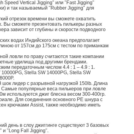
Speed Vertical Jigging" или "Fast Jigging"
ки) и так называемый "Rubber Jigging" для
ткий отрезок времени вы сможете охватить
их. Вы сможете презентовать пилькеры разных
кера зависит от глубины и скорости подводного
еских водах Индийского океана предполагает
линою от 157см до 175см с тестом по приманкам
ной ловли по праву считаются такие компании
джетные удилища под другими брендами.
м передаточным числом 4.4 : 1 – 4.9 : 1.
 10000PG, Stella SW 14000PG, Stella SW
18000P.
шок лидер с разрывной нагрузкой 150lb. Длина
м. Самые популярные веса пилькеров при ловле
00м используются джиг блесна весом 300-400гр.
иале. Для соединения основного РЕ шнура с
ен крючками Assist, также необходимо иметь
ий день в слоу джиггинге существуют 3 базовых
 и "Long Fall Jigging".