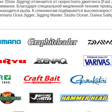
г (Slow Jigging) отличается от скоростного джиггинга (Fast
иманок. Благодаря специальной медленной технике проводк
 находится рыба. К спиннингам подбираются высокоскорост
himano Ocea Jigger, Jigging Master, Studio Ocean, Daiwa Salti