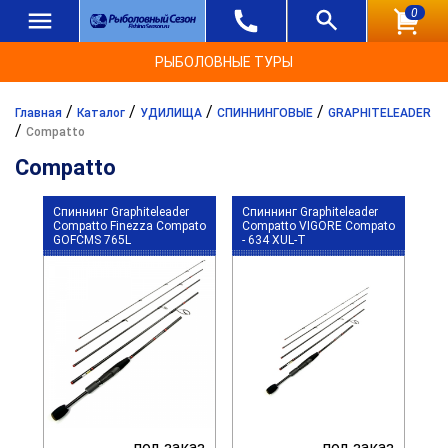
0
РЫБОЛОВНЫЕ ТУРЫ
/
/
/
/
Главная
Каталог
УДИЛИЩА
СПИННИНГОВЫЕ
GRAPHITELEADER
/
Compatto
Compatto
Спиннинг Graphiteleader
Спиннинг Graphiteleader
Compatto Finezza Compato
Compatto VIGORE Compato
GOFCMS 765L
- 634 XUL-T
под заказ
под заказ