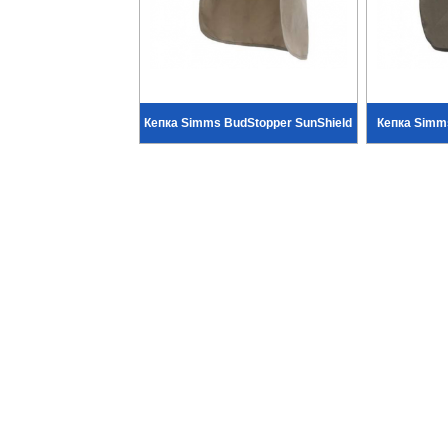
Кепка Simms BudStopper SunShield
Кепка Simms