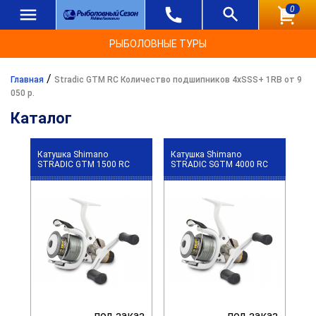
0
РЫБОЛОВНЫЕ ТУРЫ
/
Главная
Stradic GTM RC Количество подшипников 4хSSS+ 1RB от 9
050 р.
Каталог
Катушка Shimano
Катушка Shimano
STRADIC GTM 1500 RC
STRADIC SGTM 4000 RC
под заказ
под заказ