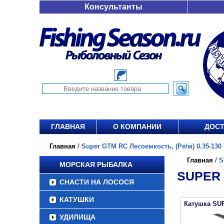
Консультанты
ГЛАВНАЯ
О КОМПАНИИ
ДОСТ
Главная
/
Super GTM RC Лесоемкость, (Ре/м) 0.35-130 о
Главная
/
S
МОРСКАЯ РЫБАЛКА
SUPER 
СНАСТИ НА ЛОСОСЯ
КАТУШКИ
Катушка SU
УДИЛИЩА